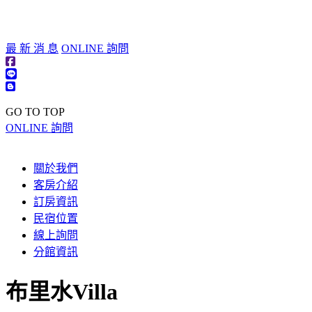
歡迎蒞臨入住
最 新 消 息
ONLINE 詢問
GO TO TOP
ONLINE 詢問
關於我們
客房介紹
訂房資訊
民宿位置
線上詢問
分館資訊
布里水Villa