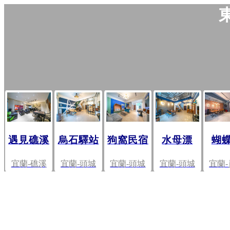
蝴
遇見礁溪
烏石驛站
狗窩民宿
水母漂
宜蘭
宜蘭-礁溪
宜蘭-頭城
宜蘭-頭城
宜蘭-頭城