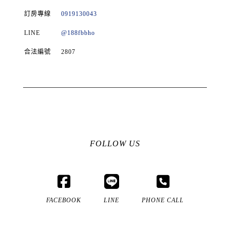
訂房專線
0919130043
LINE
@188fbbho
合法編號
2807
FOLLOW US
FACEBOOK
LINE
PHONE CALL