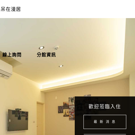
zz呆在漫居
線上詢問
分館資訊
歡迎蒞臨入住
最 新 消 息