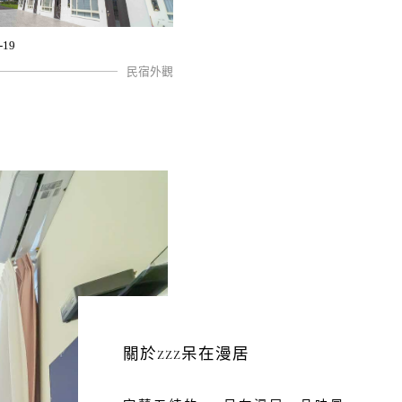
-19
民宿外觀
關於zzz呆在漫居