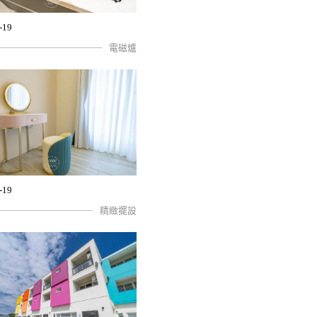
-19
電磁爐
-19
精緻擺設