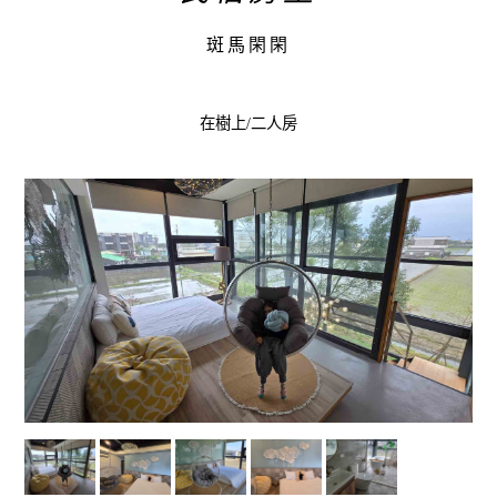
斑馬閑閑
在樹上/二人房