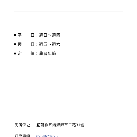
■ 平 日：週日～週四
■ 假 日：週五～週六
■ 定 價：農曆年節
民宿位址
宜蘭縣五結鄉錦草二路31號
訂房專線
0958671675