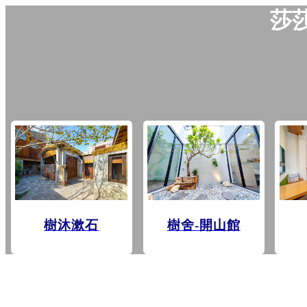
莎
樹沐漱石
樹舍-開山館