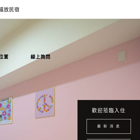
福放民宿
位置
線上詢問
歡迎蒞臨入住
最 新 消 息