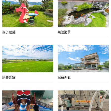
親子遊戲
魚池造景
絕美景致
民宿外觀