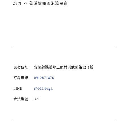
28弄 -> 礁溪懷鄉園泡湯民宿
民宿位址
宜蘭縣礁溪鄉二龍村淇武蘭路12-1號
訂房專線
0912871476
LINE
@605rbngk
合法編號
321