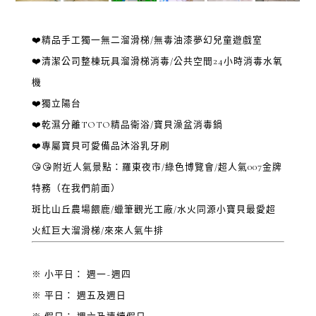
❤️精品手工獨一無二溜滑梯/無毒油漆夢幻兒童遊戲室
❤️清潔公司整棟玩具溜滑梯消毒/公共空間24小時消毒水氧
機
❤️獨立陽台
❤️乾濕分離TOTO精品衛浴/寶貝澡盆消毒鍋
❤️專屬寶貝可愛備品沐浴乳牙刷
😘😘附近人氣景點：羅東夜市/綠色博覽會/超人氣007金牌
特務（在我們前面）
斑比山丘農場餵鹿/蠟筆觀光工廠/水火同源小寶貝最愛超
火紅巨大溜滑梯/來來人氣牛排
※ 小平日： 週一~週四
※ 平日： 週五及週日