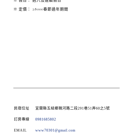
※ 假日： 週六及連續假日
※ 定價： 28000春節過年期間
民宿位址
宜蘭縣五結鄉親河路二段291巷51弄60之5號
訂房專線
0981685802
EMAIL
www70301@gmail.com