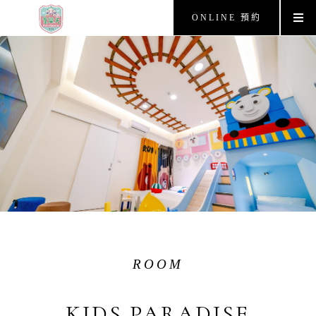
ONLINE 預約
ROOM
KIDS PARADISE