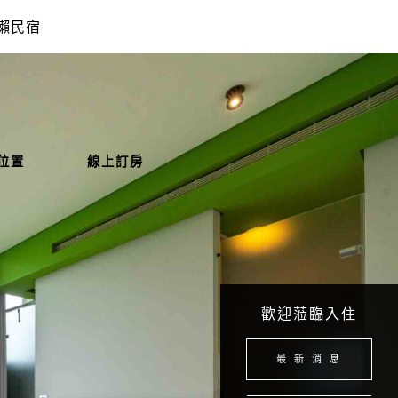
懶民宿
位置
線上訂房
歡迎蒞臨入住
最 新 消 息