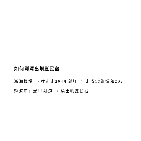
如何到清出嶼嵐民宿
澎湖機場 -> 往南走204甲縣道 -> 走澎13鄉道和202
縣道前往澎11鄉道 -> 清出嶼嵐民宿