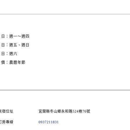
 日：週一～週四
 日：週五、週日
 日：週六
 價：農曆年節
民宿位址
宜蘭縣冬山鄉永和路524巷76號
訂房專線
0937211831