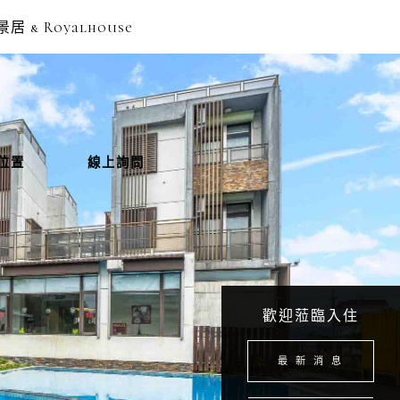
居 & Royalhouse
位置
線上詢問
歡迎蒞臨入住
最 新 消 息