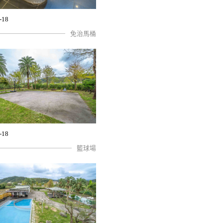
-18
免治馬桶
-18
籃球場