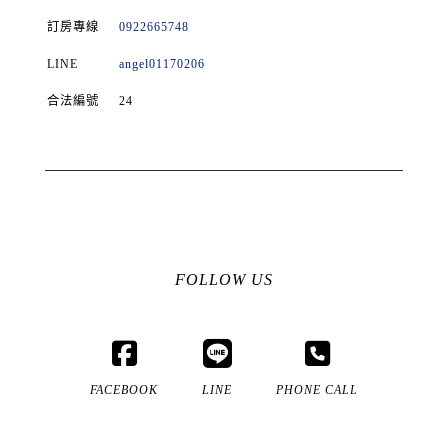
訂房專線
0922665748
LINE
angel01170206
合法編號
24
FOLLOW US
FACEBOOK
LINE
PHONE CALL