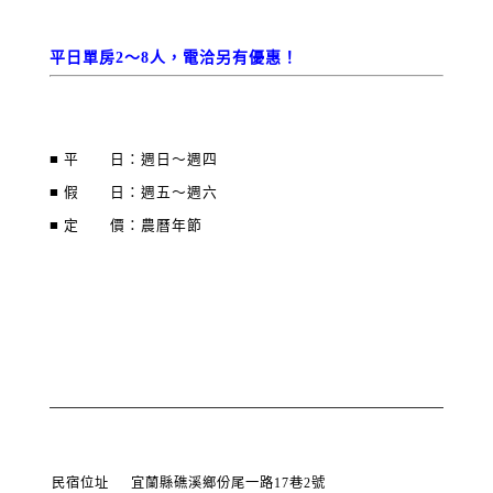
平日單房2～8人，電洽另有優惠！
■ 平 日：週日～週四
■ 假 日：週五～週六
■ 定 價：農曆年節
民宿位址
宜蘭縣礁溪鄉份尾一路17巷2號