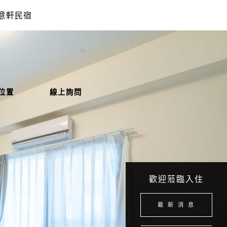
意軒民宿
位置
線上詢問
歡迎蒞臨入住
最 新 消 息