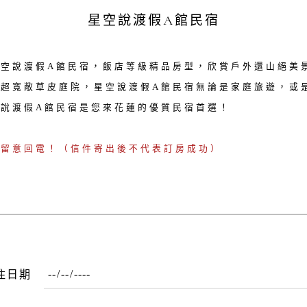
星空說渡假A館民宿
星空說渡假A館民宿，飯店等級精品房型，欣賞戶外還山絕美
，超寬敞草皮庭院，星空說渡假A館民宿無論是家庭旅遊，或
空說渡假A館民宿是您來花蓮的優質民宿首選！
請留意回電！（信件寄出後不代表訂房成功）
住日期