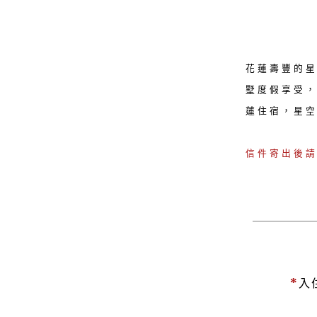
花蓮壽豐的
墅度假享受
蓮住宿，星
信件寄出後
*
入