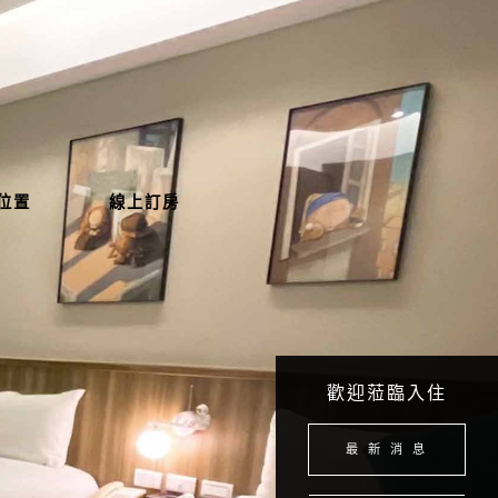
位置
線上訂房
歡迎蒞臨入住
最 新 消 息