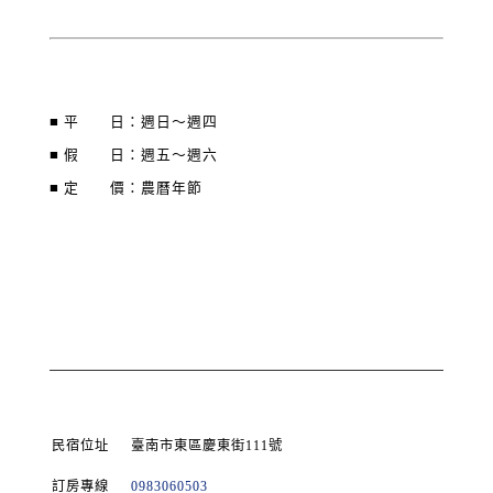
■ 平 日：週日～週四
■ 假 日：週五～週六
■ 定 價：農曆年節
民宿位址
臺南市東區慶東街111號
訂房專線
0983060503