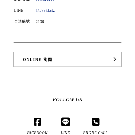
LINE
@573kkclz
合法編號
2130
ONLINE 詢問
FOLLOW US
FACEBOOK
LINE
PHONE CALL