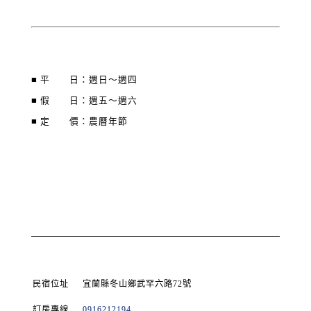
■ 平 日：週日～週四
■ 假 日：週五～週六
■ 定 價：農曆年節
民宿位址
宜蘭縣冬山鄉武罕六路72號
訂房專線
0916212194