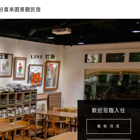
份喜來園景觀民宿
位置
LINE 訂房
歡迎蒞臨入住
最 新 消 息