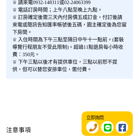
♕ 請來電0932-148311或02-24063399
♕ 電話訂房時間；上午八點至晚上九點。
♕ 訂房確定後需三天內付房價五成訂金，付訂後請
來電或簡訊告知匯率帳號後五碼，園主確定後為您留
下房間。
♕ 入住時間為下午三點至隔日中午十一點前。(套裝
導覽行程朋友不受此限制)。超過11點退房每小時收
費：350元。
♕ 下午三點以後才有提供車位，三點以前恕不提
供，但可以替您安排車位，需付費。
立即詢問
注意事項