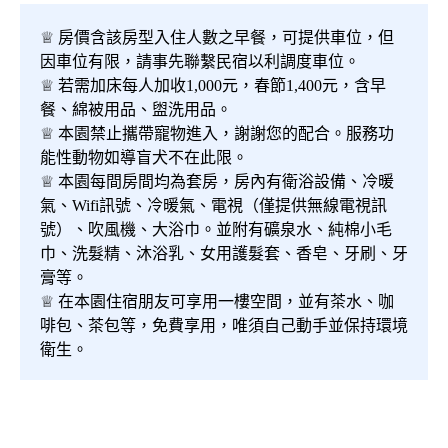
♕ 房價含該房型入住人數之早餐，可提供車位，但
因車位有限，請事先聯繫民宿以利調度車位。
♕ 若需加床每人加收1,000元，春節1,400元，含早
餐、綿被用品、盥洗用品。
♕ 本園禁止攜帶寵物進入，謝謝您的配合。服務功
能性動物如導盲犬不在此限。
♕ 本園每間房間均為套房，房內有衛浴設備、冷暖
氣、Wifi訊號、冷暖氣、電視（僅提供無線電視訊
號）、吹風機、大浴巾。並附有礦泉水、純棉小毛
巾、洗髮精、沐浴乳、女用護髮套、香皂、牙刷、牙
膏等。
♕ 在本園住宿朋友可享用一樓空間，並有茶水、咖
啡包、茶包等，免費享用，唯須自己動手並保持環境
衛生。