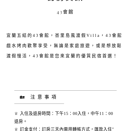
43會館
宜蘭五結的43會館，峇里島風渡假Villa，43會館
戲水烤肉歡聚享受，無論是家庭旅遊，或是想放鬆
渡假慢活，43會館是您來宜蘭的優質民宿首選！
🏡 注意事項
♕ 入住及退房時間：下午15：00入住，中午11：00
退房。
♕ 訂金支付：訂房三天內需用轉帳方式，匯款入住”