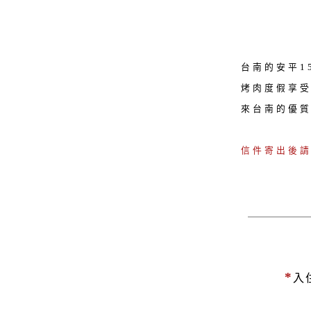
台南的安平1
烤肉度假享受
來台南的優
信件寄出後
*
入