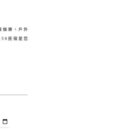
音娛樂，戶外
56民宿是您