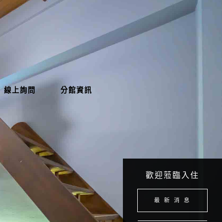
線上詢問
分館資訊
歡迎蒞臨入住
最 新 消 息