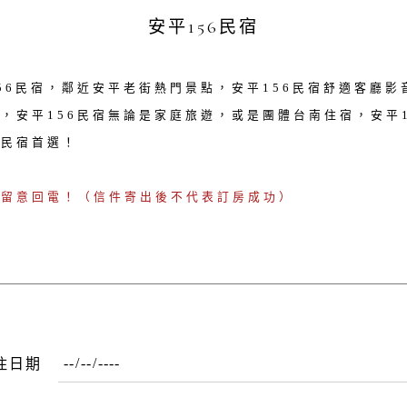
安平156民宿
56民宿，鄰近安平老街熱門景點，安平156民宿舒適客廳影
，安平156民宿無論是家庭旅遊，或是團體台南住宿，安平1
質民宿首選！
請留意回電！（信件寄出後不代表訂房成功）
住日期