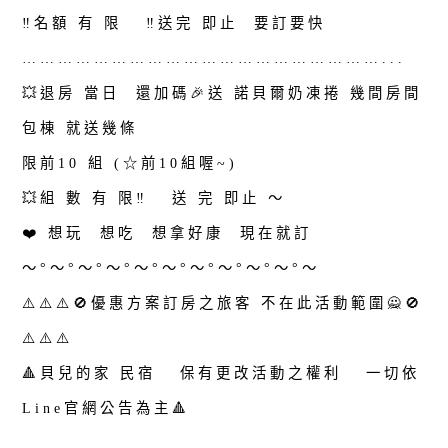
‼️名額 有 限 ‼️送完 即止 要訂要快
……………………………………………………...
💥退房 當日 還加碼🎉送 諾貝爾奶凍捲 幾間房間
包棟 就送幾條
限前10 組 (☆前10組喔~)
💥組 數 有 限‼️ 送 完 即止 ～
❤️ 想玩 想吃 想拿好康 現在就訂
～°～°～°～°～°～°～°～°～°～°～
⚠️⚠️⚠️🚫優惠方案訂房之旅客 不在此活動範圍🙅🚫
⚠️⚠️⚠️
🔺️貝兒的家 民宿 保有更改活動之權利 一切依
Line官網公告為主🔺️