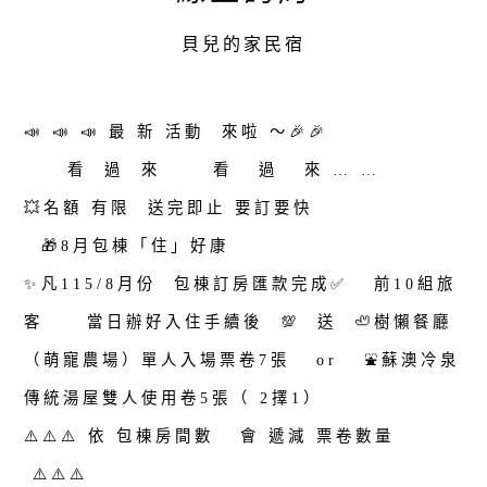
貝兒的家民宿
📣 📣 📣 最 新 活動 來啦 ～🎉🎉
看 過 來 看 過 來 … …
💥名額 有限 送完即止 要訂要快
🎁8月包棟「住」好康
✨凡115/8月份 包棟訂房匯款完成✅️ 前10組旅
客 當日辦好入住手續後 💯 送 🦥樹懶餐廳
（萌寵農場）單人入場票卷7張 or ⛲️蘇澳冷泉
傳統湯屋雙人使用卷5張（ 2擇1）
⚠️⚠️⚠️ 依 包棟房間數 會 遞減 票卷數量
⚠️⚠️⚠️