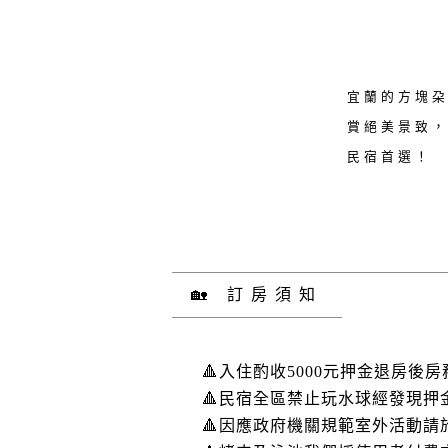
宜蘭的方塊朶
賞絕美景致，
民宿首選！
🏡 訂房須知
🔺入住酌收5000元押金退房
🔺民宿全區禁止玩水球經發現押金
🔺因應政府機關規範室外活動請