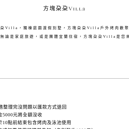
方塊朶朶Villa
朶Villa，獨棟庭園渡假別墅，方塊朶朶Villa戶外烤肉歡
無論是家庭旅遊，或是團體宜蘭住宿，方塊朶朶Villa是您
後房務整理完沒問題以匯款方式退回
5000元將全額沒收
於10點前結束包含烤肉及泳池使用