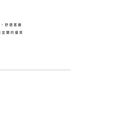
聚，舒適客廳
來宜蘭的優質