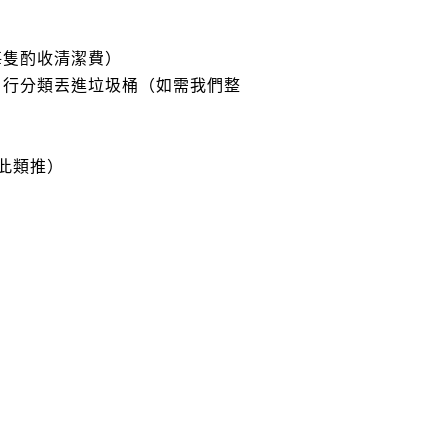
每隻酌收清潔費）
自行分類丟進垃圾桶（如需我們整
以此類推）