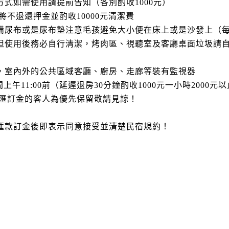
方式如需使用請提前告知（各別酌收1000元）
將不退還押金並酌收10000元清潔費
自備尿布或是尿布墊注意毛孩避免大小便在床上或是沙發上（
，但使用後務必自行清潔，烤肉區、視聽室及客廳桌面垃圾請
題，室內外的公共區域客廳、廚房、走廊等裝有監視器
間上午11:00前（延遲退房30分鐘酌收1000元一小時2000元
先匯訂金的客人為優先保留敬請見諒！
，匯款訂金後即表示同意接受並清楚民宿規約！