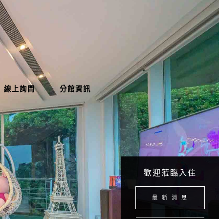
線上詢問
分館資訊
歡迎蒞臨入住
最 新 消 息