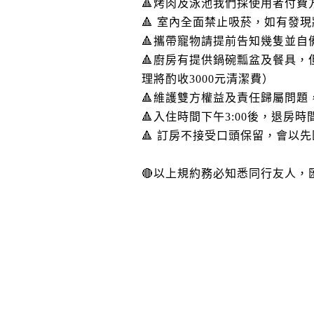
🔺烤肉及泳池我們採使用者付費
🔺 室內全面禁止吸菸，如有發現
🔺攜帶寵物請提前告知幾隻並
🔺廚房有提供鍋碗瓢盆及餐具
理將酌收3000元清潔費）
🔺維護雙方權益及責任歸屬問
🔺入住時間下午3:00後，退房時
🔺 訂房不接受口頭保留，會以
🔴以上規約務必知悉同行友人