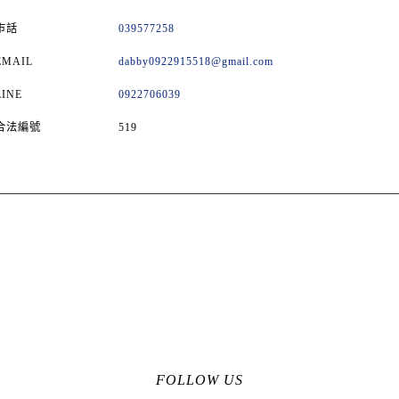
市話
039577258
EMAIL
dabby0922915518@gmail.com
LINE
0922706039
合法編號
519
FOLLOW US