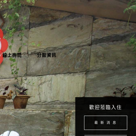
線上詢問
分館資訊
歡迎蒞臨入住
最 新 消 息