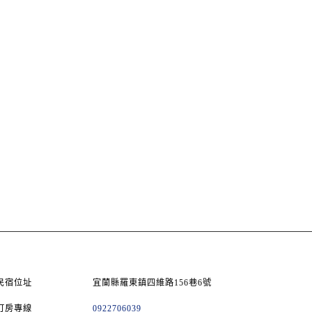
民宿位址
宜蘭縣羅東鎮四維路156巷6號
訂房專線
0922706039