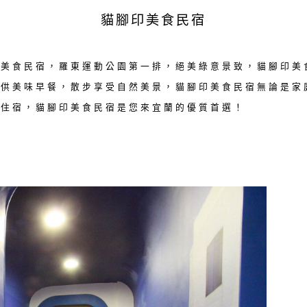
貓腳印美食民宿
印美食民宿，羅東運動公園第一排，絕美綠意景致，貓腳印美
提供美味早餐，散步享受自然美景，貓腳印美食民宿無論是家
東住宿，貓腳印美食民宿是您來宜蘭的優質首選！