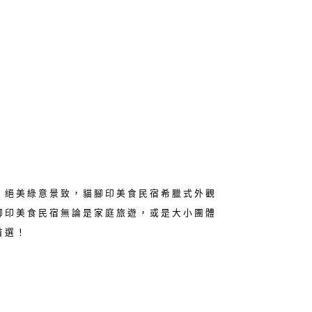
，絕美綠意景致，貓腳印美食民宿希臘式外觀
腳印美食民宿無論是家庭旅遊，或是大小團體
首選！