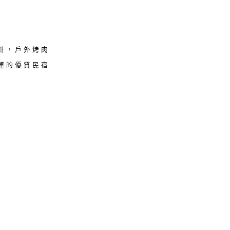
計，戶外烤肉
蓮的優質民宿