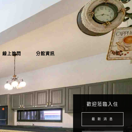
線上詢問
分館資訊
歡迎蒞臨入住
最 新 消 息