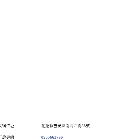
民宿位址
花蓮縣吉安鄉南海四街86號
訂房專線
0905663796