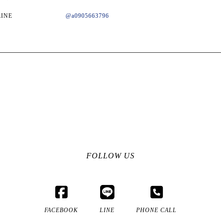
LINE
@a0905663796
FOLLOW US
FACEBOOK
LINE
PHONE CALL