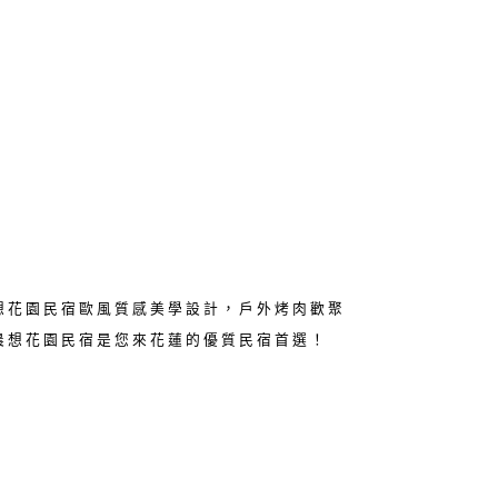
想花園民宿歐風質感美學設計，戶外烤肉歡聚
晨想花園民宿是您來花蓮的優質民宿首選！