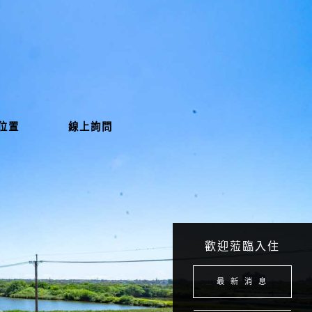
位置
線上詢問
歡迎蒞臨入住
最 新 消 息