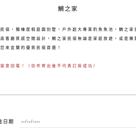
鯛之家
家民宿，獨棟度假庭園別墅，戶外超大專業釣魚魚池，鯛之家
挑高客廳質感空間設計，鯛之家民宿無論是家庭旅遊，或是團
是您來宜蘭的優質民宿首選！
請留意回電！（信件寄出後不代表訂房成功）
住日期