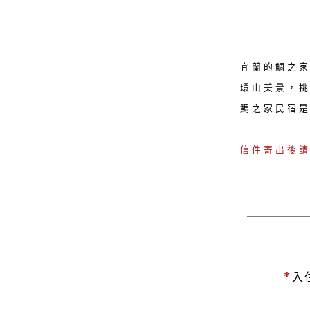
宜蘭的鯛之
環山美景，
鯛之家民宿
信件寄出後
*
入