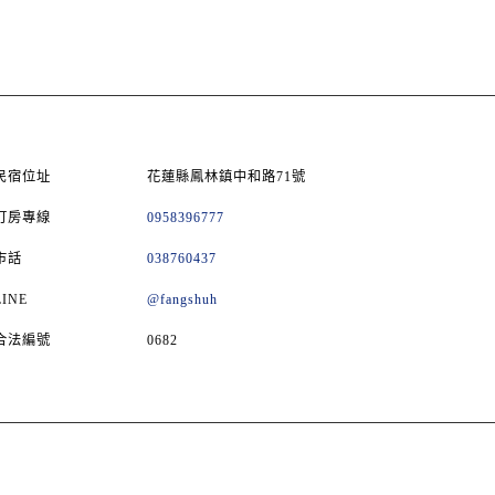
民宿位址
花蓮縣鳳林鎮中和路71號
訂房專線
0958396777
市話
038760437
LINE
@fangshuh
合法編號
0682