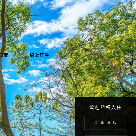
位置
線上訂房
歡迎蒞臨入住
最 新 消 息