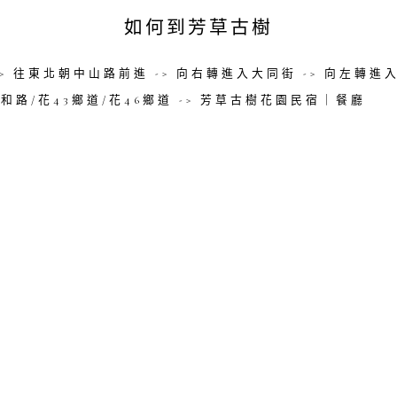
如何到芳草古樹
> 往東北朝中山路前進 -> 向右轉進入大同街 -> 向左轉進入
和路/花43鄉道/花46鄉道 -> 芳草古樹花園民宿｜餐廳