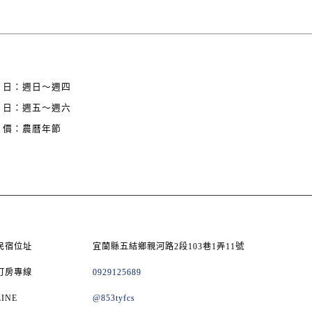
 日：週日～週四
 日：週五～週六
 價：農曆年節
民宿位址
宜蘭縣五結鄉親河路2段103巷1弄11號
訂房專線
0929125689
LINE
@853tyfcs