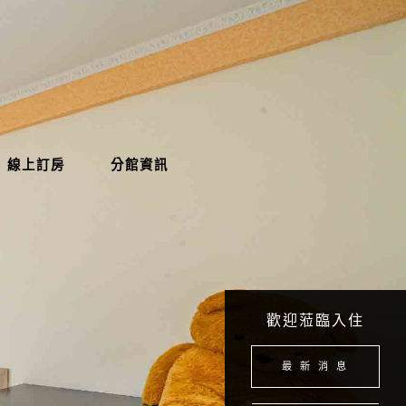
線上訂房
分館資訊
歡迎蒞臨入住
最 新 消 息