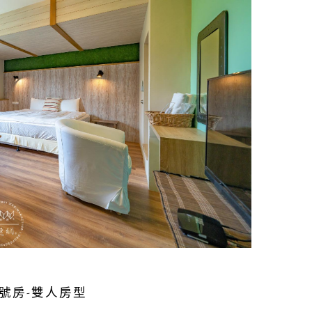
 6號房-雙人房型