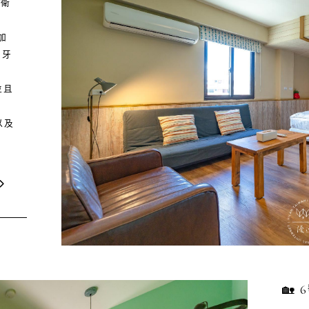
立衛
加
、牙
位且
以及
🏡