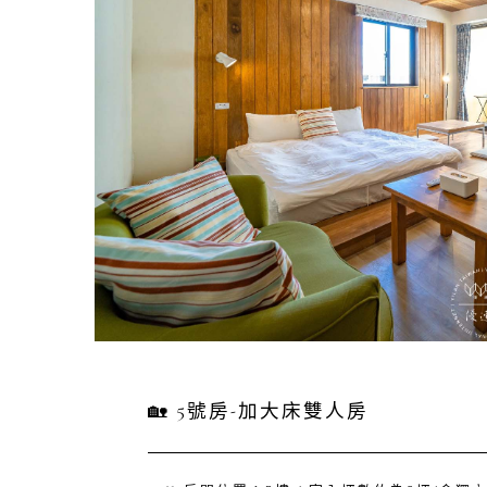
🏡 5號房-加大床雙人房