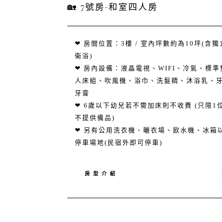
🏡 7號房-和室四人房
❤ 房間位置：3樓 / 室內坪數約為10坪(含獨
衛浴)
❤ 房內設備：液晶電視、WIFI、冷氣、標準
人床組、吹風機、浴巾、洗髮精、沐浴乳、
牙膏
❤ 6歲以下幼兒若不需加床則不收費 (只限1
不提供備品)
❤ ​另有公用洗衣機、曬衣場、飲水機、冰箱
停車場地(民宿外即可停車)
房 型 介 紹