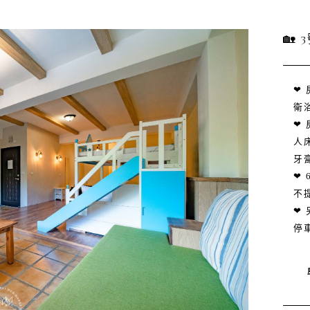
🏡
❤
衛浴
❤
人
牙
❤
不
❤
停