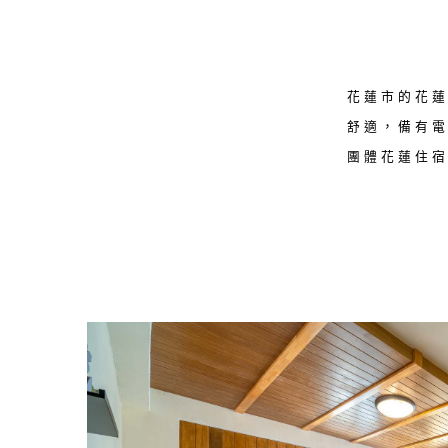
花蓮市的花
舒適，備有
團體花蓮住