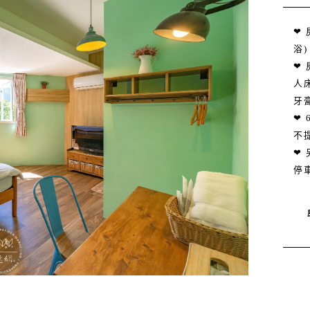
❤
浴)
❤
人
牙
❤
不
❤
停