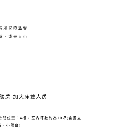
宿如家的溫馨
遊，或是大小
 9號房-加大床雙人房
 房間位置：4樓 / 室內坪數約為10坪(含獨立
浴、小陽台)