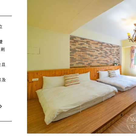
立
雙
牙刷
位且
以及