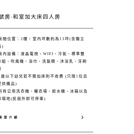
 3號房-和室加大床四人房
 房間位置：2樓 / 室內坪數約為13坪(含獨立
)
 房內設備：液晶電視、WIFI、冷氣、標準雙
床組、吹風機、浴巾、洗髮精、沐浴乳、牙刷
膏
 6歲以下幼兒若不需加床則不收費 (只限1位且
提供備品)
 ​另有公用洗衣機、曬衣場、飲水機、冰箱以及
車場地(民宿外即可停車)
房 型 介 紹