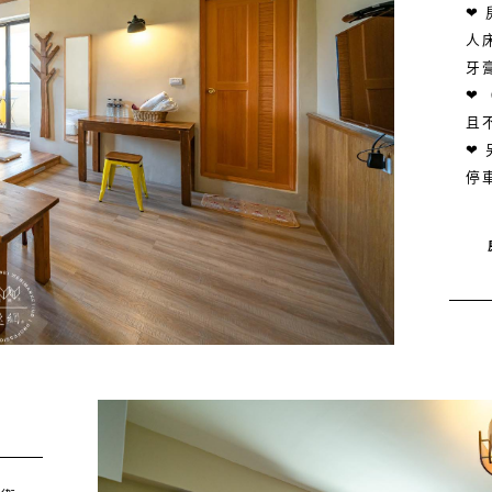
❤
人
牙
❤
且
❤
停