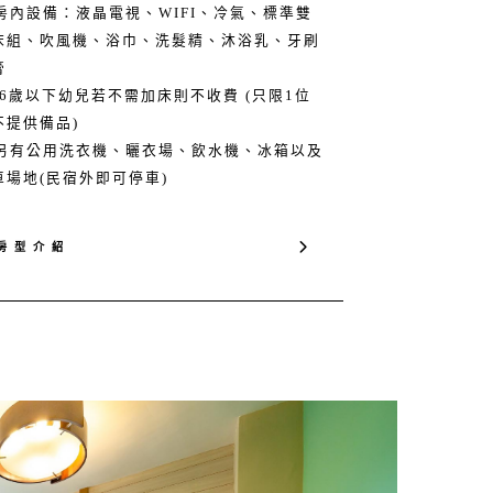
 房內設備：液晶電視、WIFI、冷氣、標準雙
床組、吹風機、浴巾、洗髮精、沐浴乳、牙刷
膏
 6歲以下幼兒若不需加床則不收費 (只限1位
不提供備品)
 ​另有公用洗衣機、曬衣場、飲水機、冰箱以及
車場地(民宿外即可停車)
房 型 介 紹