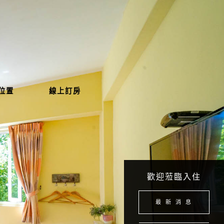
位置
線上訂房
歡迎蒞臨入住
最 新 消 息