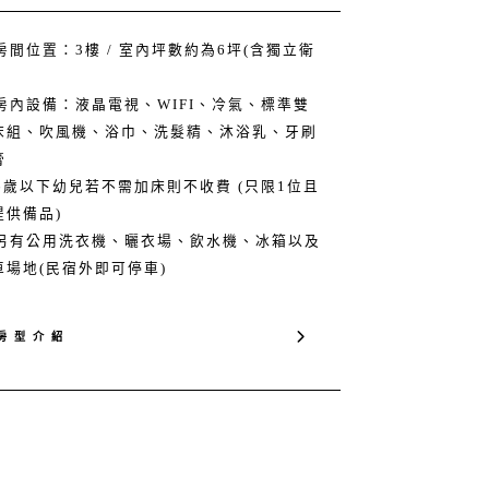
 房間位置：3樓 / 室內坪數約為6坪(含獨立衛
 房內設備：液晶電視、WIFI、冷氣、標準雙
床組、吹風機、浴巾、洗髮精、沐浴乳、牙刷
膏
 6歲以下幼兒若不需加床則不收費 (只限1位且
提供備品)
 ​另有公用洗衣機、曬衣場、飲水機、冰箱以及
車場地(民宿外即可停車)
房 型 介 紹