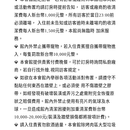
或活動佈置均請訂房時提前告知， 訪客或廠商酌收清
潔費每人新台幣1,000元整，所有訪客於當日23:00前
必須離場， 入住前未告知或訪客逾時未離場均酌收清
潔費每人新台幣1,500元整，本館尚無臨時 加床服
務。
💎 館內外禁止攜帶寵物，若入住貴賓擅自攜帶寵物進
入，每隻罰款新台幣10,000元整。
💎 本會館提供貴賓付費晚餐，可於訂房時詢問私廚廠
商，若自行找外燴,視同訪客規定。
💎 如欲在本會館內舉辦各項活動派對佈置，請遵守不
黏貼任何東西在牆壁上，或必須使 用不傷牆壁之膠
帶，如經發現有破壞裝潢或弄污之處需附完全恢復原
狀之賠償費用。館內外禁止使用有亮片的氣球及水
球，一旦造成館內清潔困擾則加重清潔費新台幣
10,000-20,000元(裝潢及牆壁損傷都將按項計費)。
💎 請入住貴賓勿飲酒過量，本會館除烤肉區大型垃圾