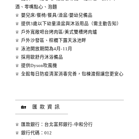
酒、零嘴點心、泡麵
♕ 嬰兒床/餐椅/餐具/澡盆/嬰幼兒備品
♕ 提供3歲以下幼童澡盆與沐浴用品（需主動告知）
♕ 戶外寬敞吧台烤肉區/美式雙槽烤肉爐
♕ 戶外沙發區、棕櫚下露天泳池畔
♕ 泳池開放期間為4月-11月
♕ 採用歐舒丹沐浴備品
♕ 提供Dyson吹風機
♕ 全館每日防疫清潔消毒完善，包棟渡假讓您更安心
🏡 匯款資訊
♕ 匯款銀行：台北富邦銀行-中和分行
♕ 銀行代碼：012