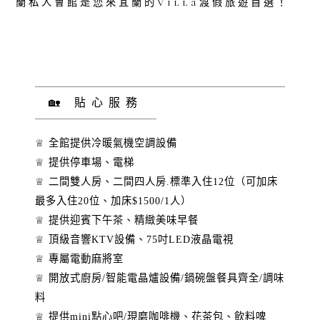
蘭私人會館是您來宜蘭的Villa渡假旅遊首選！
🏡 貼心服務
♕ 全館提供冷暖氣機空調設備
♕ 提供停車場、電梯
♕ 二間雙人房、二間四人房.標準入住12位
（可加床
最多入住20位、加床$1500/1人）
♕ 提供迎賓下午茶、精緻美味早餐
♕ 頂級音響KTV設備、75吋LED液晶電視
♕ 專屬電動麻將室
♕ 開放式廚房/智能電晶爐設備/鍋碗盤餐具齊全/調味
料
♕ 提供mini點心吧/現磨咖啡機、花茶包、飲料啤