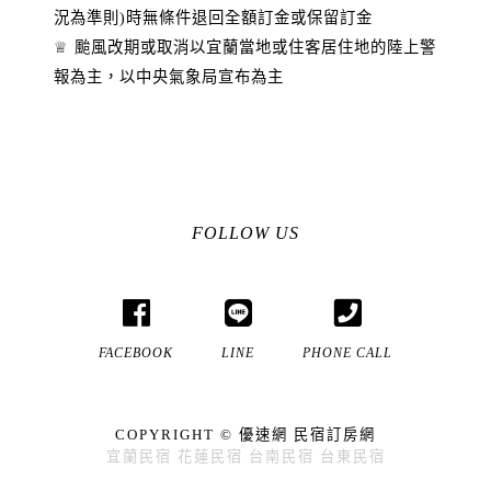
況為準則)時無條件退回全額訂金或保留訂金
♕ 颱風改期或取消以宜蘭當地或住客居住地的陸上警
報為主，以中央氣象局宣布為主
FOLLOW US
FACEBOOK
LINE
PHONE CALL
COPYRIGHT © 優速網
民宿訂房網
宜蘭民宿
花蓮民宿
台南民宿
台東民宿