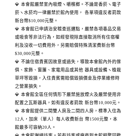
💎 本會館嚴禁室內吸煙ヽ嚼檳榔。不論是香菸ヽ電子
菸ヽ水菸均一律嚴禁於館內使用， 各單項違反者罰款
新台幣$10,000元整。
💎 本會館已申請治安稽查巡邏點，嚴禁各項毒品交易
或吸食等非法行為，如經發現除直接取消所有住宿權
利及沒收一切費用外，另需賠償特殊清潔費新台幣
$30,000元整。
💎 不論住宿貴賓因故意或過失，導致本會館內外的傢
俱、家飾、窗簾、家電用品或其他 器具或設備ヽ植栽
草坪等毀損，入住貴賓需賠償毀損價金及停業維修時
之營業損失。
💎 本會館全區任何情形下嚴禁施放煙火及嚴禁使用非
配置之瓦斯器具，如有違反者罰款 新台幣10,000元。
💎 本會館提供二間雙人房及二間四人房，標準入住為
12人，加床（單人）每人收費新台 幣1500元整，本
館最多可容納20人。
💎 本會館謝絕訪客。若有訪客或廠商到本館相聚同歡