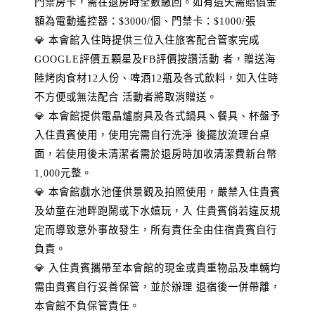
門禁房卡，需在退房時全數繳回。如有遺失需賠償金
額為電動遙控器：$3000/個、門禁卡：$1000/張
💎 本會館入住時提供三位入住旅客配合管家完成
GOOGLE評價五顆星及FB評價按讚活動 者，贈送海
陸烤肉食材12人份、啤酒12瓶及各式飲料，如入住時
不方便或無法配合 活動者將取消贈送。
💎 本會館提供電晶爐廚具及各式鍋具ヽ餐具、杯盤予
入住貴賓使用，使用完需自行洗淨 後擺放流理台桌
面，若使用後未清潔者需於退房時加收清潔費新台幣
1,000元整。
💎 本會館戲水池僅供景觀及拍照使用，嚴禁入住貴賓
及幼童在池畔跑鬧或下水嬉玩，入 住貴賓倘若違反規
定而導致意外事故發生，所有責任全由住宿貴賓自行
負責。
💎 入住貴賓攜帶至本會館的現金或貴重物品及車輛均
需由貴賓自行妥善保管，並於辦理 退宿後一併帶離，
本會館不負保管責任。