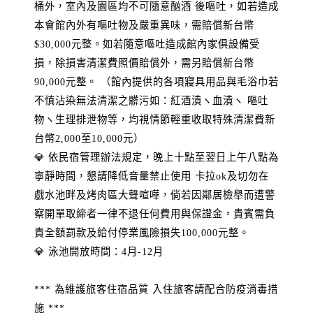
桶外，室內及園區均不可隨意酗酒 後嘔吐，如若造成
本會館內外有嘔吐物及嚴重異味，需賠償新台幣
$30,000元整。如若隨意嘔吐造成館內家俱設備受
損，除損害清潔費照價賠償外，需另賠償新台幣
90,000元整。 （館內提供的各項寢具用品與毛浴巾若
不慎沾染無法清潔之髒污如：紅酒漬ヽ血漬ヽ 嘔吐
物ヽ生理排泄物等，均視情節輕重收取特殊清潔費新
台幣2,000至10,000元）
💎 依民宿管理辦法規定，晚上十點至翌日上午八點為
寧靜時間，懇請降低音量禁止使用 卡拉ok及切勿在
戲水池畔及烤肉區大聲喧嘩，倘若因鄰居檢舉而遭警
察開單取締者一律不退任何費用與保證金，貴賓需負
責全額罰款及給付停業風險損失100,000元整。
💎 泳池開放時間：4月-12月
*** 為維護旅客住宿品質 入住旅客請配合防疫消毒措
施 ***