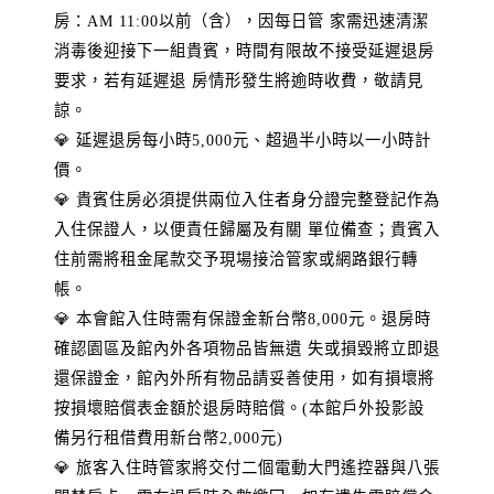
房：AM 11:00以前（含），因每日管 家需迅速清潔
消毒後迎接下一組貴賓，時間有限故不接受延遲退房
要求，若有延遲退 房情形發生將逾時收費，敬請見
諒。
💎 延遲退房每小時5,000元、超過半小時以一小時計
價。
💎 貴賓住房必須提供兩位入住者身分證完整登記作為
入住保證人，以便責任歸屬及有關 單位備查；貴賓入
住前需將租金尾款交予現場接洽管家或網路銀行轉
帳。
💎 本會館入住時需有保證金新台幣8,000元。退房時
確認園區及館內外各項物品皆無遺 失或損毀將立即退
還保證金，館內外所有物品請妥善使用，如有損壞將
按損壞賠償表金額於退房時賠償。(本館戶外投影設
備另行租借費用新台幣2,000元)
💎 旅客入住時管家將交付二個電動大門遙控器與八張