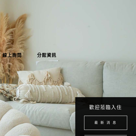
線上詢問
分館資訊
歡迎蒞臨入住
最 新 消 息