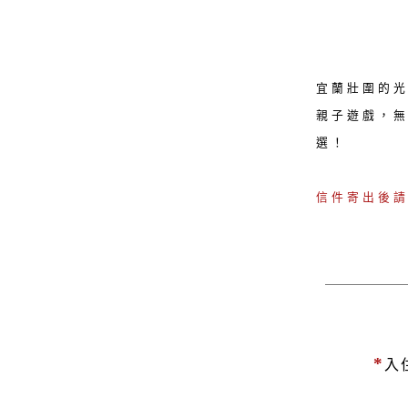
宜蘭壯圍的光
親子遊戲，無
選！
信件寄出後
*
入