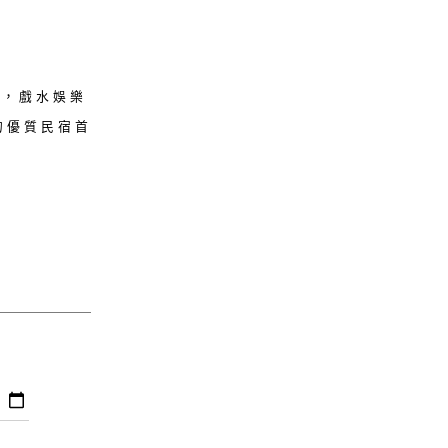
受，戲水娛樂
的優質民宿首