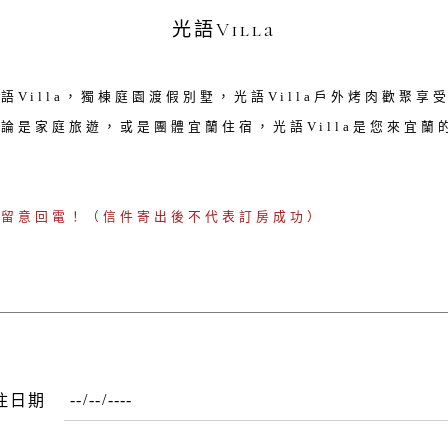
光語Villa
語Villa，獨棟庭園渡假別墅，光語Villa戶外烤肉歡聚享
論是家庭旅遊，或是團體宜蘭住宿，光語Villa是您來宜蘭
請留意回電！（信件寄出後不代表訂房成功）
住日期