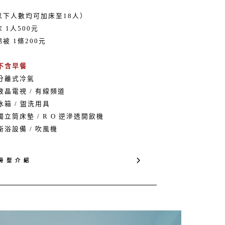
以下人數均可加床至18人）
 1人500元
被 1條200元
 不含早餐
 分離式冷氣
液晶電視 / 有線頻道
冰箱 / 盥洗用具
獨立筒床墊 / R O 逆滲透開飲機
衛浴設備 / 吹風機
房 型 介 紹