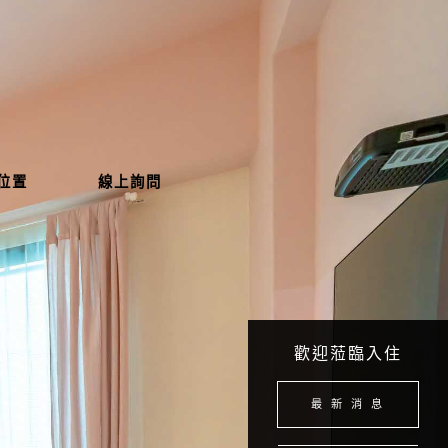
位置
線上詢問
歡迎蒞臨入住
最 新 消 息