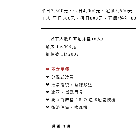
平日3,500元、假日4,000元、定價5,500元
加人 平日500元、假日800元、春節/跨年 8
（以下人數均可加床至18人）
加床 1人500元
加棉被 1條200元
❤ 不含早餐
❤ 分離式冷氣
❤ 液晶電視 / 有線頻道
❤ 冰箱 / 盥洗用具
❤ 獨立筒床墊 / R O 逆滲透開飲機
❤ 衛浴設備 / 吹風機
房 型 介 紹