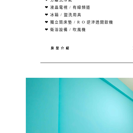
❤ 分離式冷氣
❤ 液晶電視 / 有線頻道
❤ 冰箱 / 盥洗用具
❤ 獨立筒床墊 / R O 逆滲透開飲機
❤ 衛浴設備 / 吹風機
房 型 介 紹