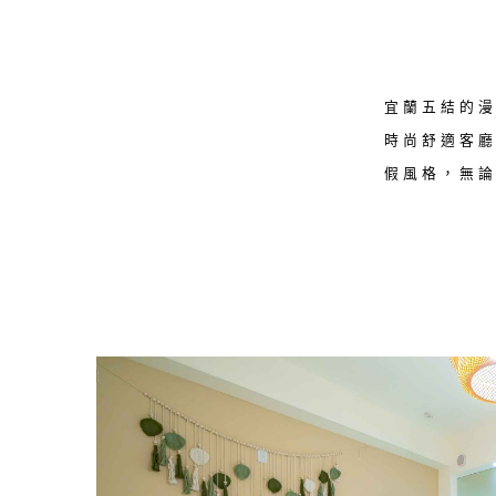
宜蘭五結的
時尚舒適客
假風格，無