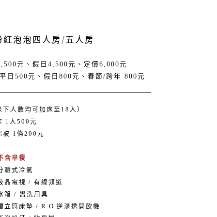
 粉紅泡泡四人房/五人房
,500元、假日4,500元、定價6,000元
平日500元、假日800元、春節/跨年 800元
以下人數均可加床至18人）
 1人500元
被 1條200元
 不含早餐
 分離式冷氣
液晶電視 / 有線頻道
冰箱 / 盥洗用具
獨立筒床墊 / R O 逆滲透開飲機