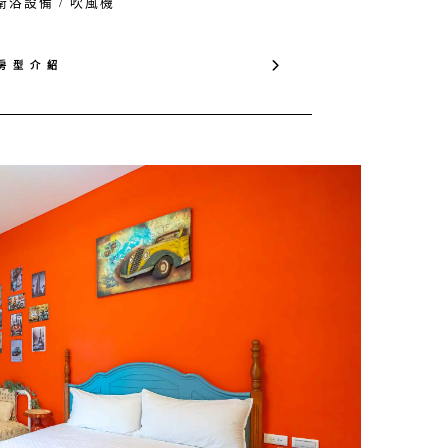
衛浴設備 / 吹風機
房 型 介 紹