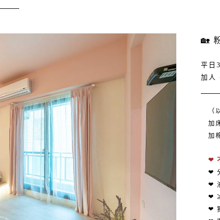
🏡
平日3
加人 
（
加床
加棉
❤
❤
❤ 
❤ 
❤ 