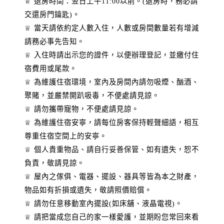
♕ 退房時間：翌日上午11:00以前。(退房時，務必請
交還房門鑰匙)。
♕ 當天請依約定人數入住，人數或房間數量若有增減
請務必事先告知。
♕ 入住時請出示您的證件，以便辦理登記，並繳付住
宿費用或尾款。
♕ 為維護住宿環境，室內及房間內請勿吸煙、酗酒、
聚賭，並嚴禁開趴吸毒，不便處請見諒。
♕ 請勿攜帶寵物，不便處請見諒。
♕ 為維護住宿安寧，請每位房客保持輕聲細語，相互
尊重住宿空間上的安寧。
♕ 個人貴重物品、請自行妥善保管、如有遺失，恕不
負責，敬請見諒。
♕ 屋內之傢俱、電器、擺設、器具等皆為本之財產，
物品如有折損或遺失，敬請照價賠償。
♕ 請勿任意移動室內擺設(如床舖、液晶電視)。
♕ 請把當成您自己的家一樣愛護，並期盼您常回來看