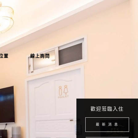
位置
線上詢問
歡迎蒞臨入住
最 新 消 息