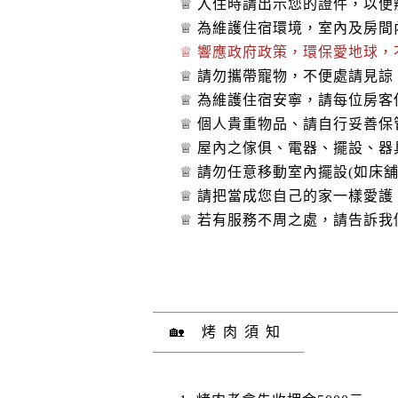
♕ 入住時請出示您的證件，以
♕ 為維護住宿環境，室內及房
♕ 響應政府政策，環保愛地球
♕ 請勿攜帶寵物，不便處請見諒
♕ 為維護住宿安寧，請每位房
♕ 個人貴重物品、請自行妥善
♕ 屋內之傢俱、電器、擺設、
♕ 請勿任意移動室內擺設(如床
♕ 請把當成您自己的家一樣愛
♕ 若有服務不周之處，請告訴
🏡 烤肉須知