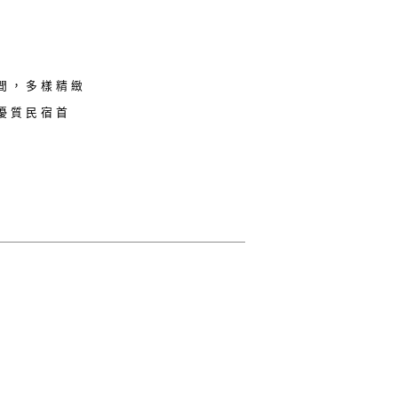
間，多樣精緻
優質民宿首