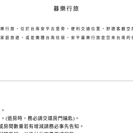
暮樂行旅
暮樂行旅，位於台南安平古堡旁，便利交通位置，舒適客廳空
是家庭旅遊，或是團體台南住宿，安平暮樂行旅是您來台南的
後。
以前。(退房時，務必請交還房門鑰匙)。
數或房間數量若有增減請務必事先告知。