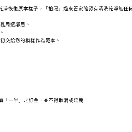
刷洗乾淨恢復原本樣子。「拍照」過來管家確認有清洗乾淨無任
免擾亂周遭鄰居。
)。
最初交給您的模樣作為範本。
房價「一半」之訂金，並不得取消或延期！