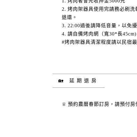
1. 烤肉者會先收押金5000元
2. 烤肉架器具使用完請務必
退還。
3. 22:00過後請降低音量，以
4. 請自備烤肉網（寬30*長45cm
#烤肉架器具清潔程度請以民宿
🏡 延期退房
♕ 預約農曆春節訂房，請預付