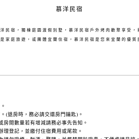
慕洋民宿
慕洋民宿，獨棟庭園渡假別墅，慕洋民宿戶外烤肉歡聚享受，
論是家庭旅遊，或團體宜蘭住宿，慕洋民宿是您來宜蘭的優質
後。
以前。(退房時，務必請交還房門鑰匙)。
數或房間數量若有增減請務必事先告知。
便辦理登記，並繳付住宿費用或尾款。