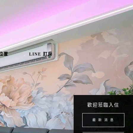
位置
LINE 訂房
歡迎蒞臨入住
最 新 消 息