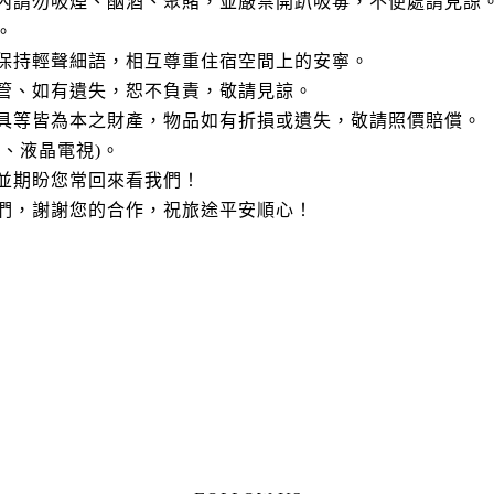
間內請勿吸煙、酗酒、聚賭，並嚴禁開趴吸毒，不便處請見諒
。
客保持輕聲細語，相互尊重住宿空間上的安寧。
保管、如有遺失，恕不負責，敬請見諒。
器具等皆為本之財產，物品如有折損或遺失，敬請照價賠償。
舖、液晶電視)。
，並期盼您常回來看我們！
我們，謝謝您的合作，祝旅途平安順心！