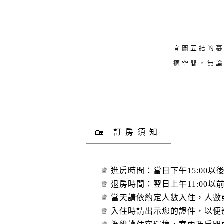
宜蘭五結的
適空間，無
🏡 訂房須知
♕ 進房時間：當日下午15:00以
♕ 退房時間：翌日上午11:00
♕ 當天請依約定人數入住，人
♕ 入住時請出示您的證件，以