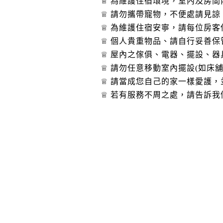
♕ 為維護住宿環境，室內及房
♕ 請勿攜帶寵物，不便處請見諒
♕ 為維護住宿安寧，請每位房
♕ 個人貴重物品、請自行妥善
♕ 屋內之傢俱、電器、擺設、
♕ 請勿任意移動室內擺設(如床
♕ 請當成您自己的家一樣愛護
♕ 若有服務不周之處，請告訴