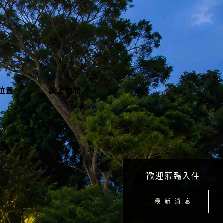
位置
線上詢問
歡迎蒞臨入住
最 新 消 息