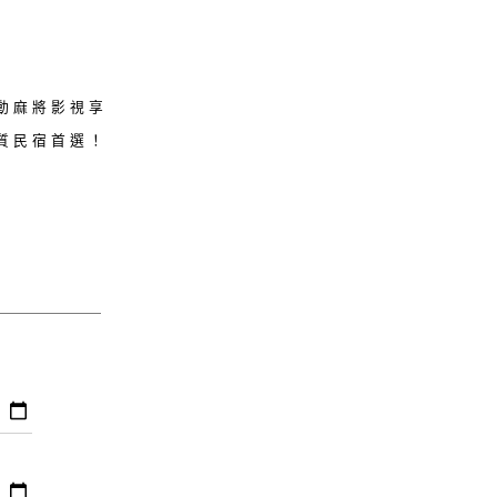
動麻將影視享
質民宿首選！