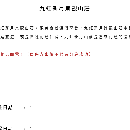
九虹新月景觀山莊
九虹新月景觀山莊，絕美夜景渡假享受，九虹新月景觀山莊電
家庭旅遊，或是團體花蓮住宿，九虹新月山莊是您來花蓮的優
請留意回電！（信件寄出後不代表訂房成功）
住日期
房日期