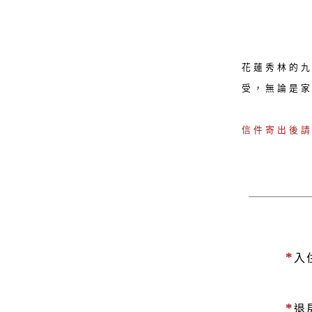
花蓮秀林的
受，無論是
信件寄出後
*
入
*
退