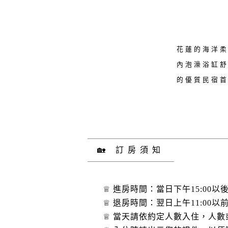
花蓮的海洋
內泡澡浴缸
的優質民宿
🏡 訂房須知
♕ 進房時間：當日下午15:00以
♕ 退房時間：翌日上午11:00
♕ 當天請依約定人數入住，人