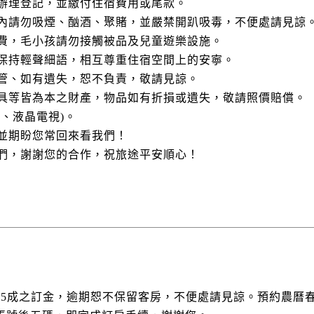
便辦理登記，並繳付住宿費用或尾款。
間內請勿吸煙、酗酒、聚賭，並嚴禁開趴吸毒，不便處請見諒
潔費，毛小孩請勿接觸被品及兒童遊樂設施。
客保持輕聲細語，相互尊重住宿空間上的安寧。
保管、如有遺失，恕不負責，敬請見諒。
器具等皆為本之財產，物品如有折損或遺失，敬請照價賠償。
舖、液晶電視)。
，並期盼您常回來看我們！
我們，謝謝您的合作，祝旅途平安順心！
價5成之訂金，逾期恕不保留客房，不便處請見諒。預約農曆