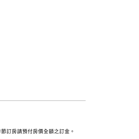
。
春節訂房請預付房價全額之訂金。