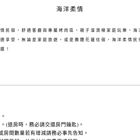
海洋柔情
柔情民宿，舒適客廳與專屬烤肉區，親子溜滑梯家庭玩樂，海
舒適享受，無論是家庭旅遊，或是團體花蓮住宿，海洋柔情民
首選！
後。
以前。(退房時，務必請交還房門鑰匙)。
數或房間數量若有增減請務必事先告知。