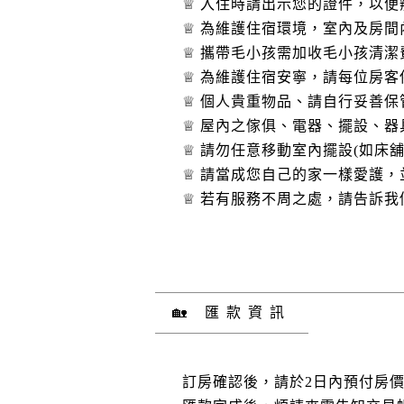
♕ 入住時請出示您的證件，以
♕ 為維護住宿環境，室內及房
♕ 攜帶毛小孩需加收毛小孩清
♕ 為維護住宿安寧，請每位房
♕ 個人貴重物品、請自行妥善
♕ 屋內之傢俱、電器、擺設、
♕ 請勿任意移動室內擺設(如床
♕ 請當成您自己的家一樣愛護
♕ 若有服務不周之處，請告訴
🏡 匯款資訊
訂房確認後，請於2日內預付房