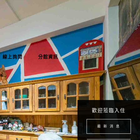
線上詢問
分館資訊
歡迎蒞臨入住
最 新 消 息