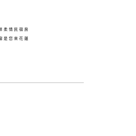
洋柔情民宿房
宿是您來花蓮