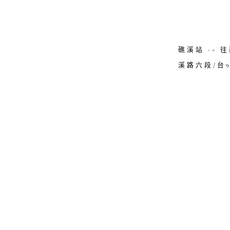
礁溪站 -> 
溪路六段/台9