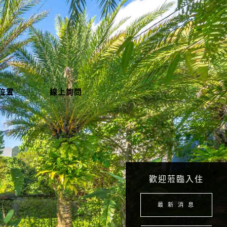
位置
線上詢問
歡迎蒞臨入住
最 新 消 息