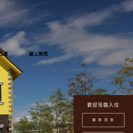
位置
線上詢問
歡迎蒞臨入住
最 新 消 息