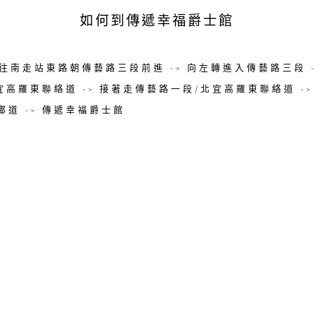
如何到傳遞幸福爵士館
> 往南走站東路朝傳藝路三段前進 -> 向左轉進入傳藝路三段 
宜高羅東聯絡道 -> 接著走傳藝路一段/北宜高羅東聯絡道 -
鄉道 -> 傳遞幸福爵士館