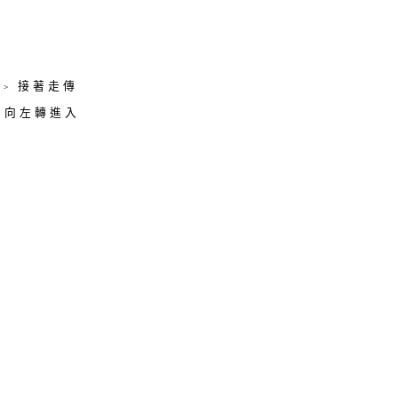
-> 接著走傳
> 向左轉進入