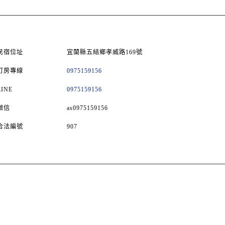
民宿位址
宜蘭縣五結鄉孝威路169號
訂房專線
0975159156
LINE
0975159156
微信
as0975159156
合法編號
907