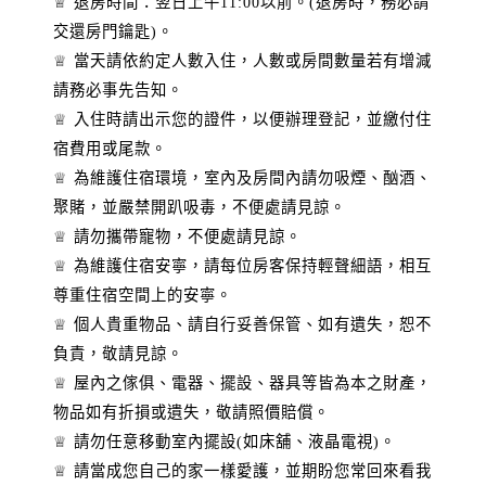
♕ 退房時間：翌日上午11:00以前。(退房時，務必請
交還房門鑰匙)。
♕ 當天請依約定人數入住，人數或房間數量若有增減
請務必事先告知。
♕ 入住時請出示您的證件，以便辦理登記，並繳付住
宿費用或尾款。
♕ 為維護住宿環境，室內及房間內請勿吸煙、酗酒、
聚賭，並嚴禁開趴吸毒，不便處請見諒。
♕ 請勿攜帶寵物，不便處請見諒。
♕ 為維護住宿安寧，請每位房客保持輕聲細語，相互
尊重住宿空間上的安寧。
♕ 個人貴重物品、請自行妥善保管、如有遺失，恕不
負責，敬請見諒。
♕ 屋內之傢俱、電器、擺設、器具等皆為本之財產，
物品如有折損或遺失，敬請照價賠償。
♕ 請勿任意移動室內擺設(如床舖、液晶電視)。
♕ 請當成您自己的家一樣愛護，並期盼您常回來看我