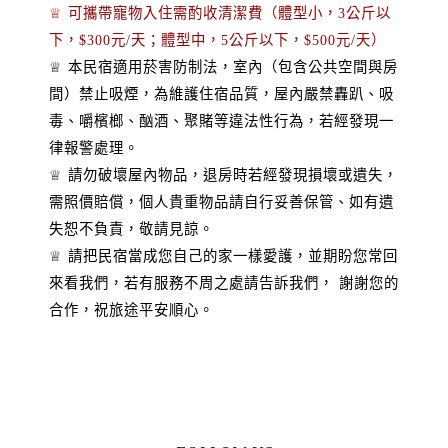
♕ 可攜帶寵物入住需酌收清潔費（體型小，3公斤以
下，$300元/天；體型中，5公斤以下，$500元/天）
♕ 本民宿適用菸害防制法，室內（包含公共空間與房
間）禁止吸煙，為維護住宿品質，屋內嚴禁轟趴、吸
毒、嚼檳榔、酗酒、聚賭等違法性行為，若經發現一
律報警處理。
♕ 請勿破壞屋內物品，退房時若經發現損壞或遺失，
需照價賠償，個人貴重物品請自行妥善保管、如有遺
失恕不負責，敬請見諒。
♕ 請把民宿當成您自己的家一樣愛護，並期盼您常回
來看我們，若有服務不周之處請告訴我們， 謝謝您的
合作，祝旅途平安順心。