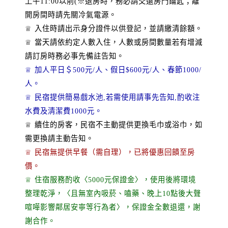
上午11:00以前(※退房時，務必請交還房門鑰匙；離
開房間時請先關冷氣電源。
♕ 入住時請出示身分證件以供登記，並請繳清餘額。
♕ 當天請依約定人數入住，人數或房間數量若有增減
請訂房時務必事先備註告知。
♕ 加人平日＄500元/人、假日$600元/人、春節1000/
人。
♕ 民宿提供簡易戲水池,若需使用請事先告知,酌收注
水費及清潔費1000元。
♕ 續住的房客，民宿不主動提供更換毛巾或浴巾，如
需更換請主動告知。
♕ 民宿無提供早餐（需自理），已將優惠回饋至房
價。
♕ 住宿服務酌收〈5000元保證金〉，使用後將環境
整理乾淨，〈且無室內吸菸、嗑藥、晚上10點後大聲
喧嘩影響鄰居安寧等行為者〉，保證金全數退還，謝
謝合作。