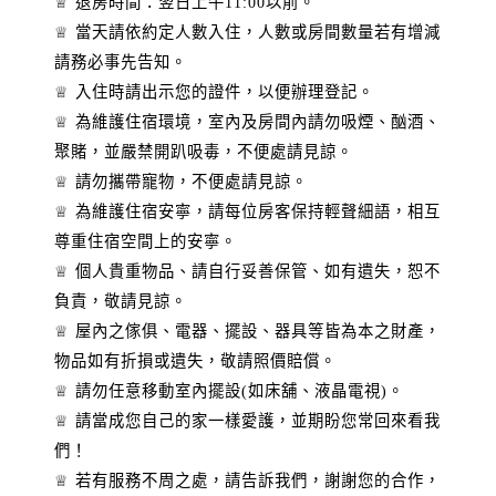
♕ 退房時間：翌日上午11:00以前。
♕ 當天請依約定人數入住，人數或房間數量若有增減
請務必事先告知。
♕ 入住時請出示您的證件，以便辦理登記。
♕ 為維護住宿環境，室內及房間內請勿吸煙、酗酒、
聚賭，並嚴禁開趴吸毒，不便處請見諒。
♕ 請勿攜帶寵物，不便處請見諒。
♕ 為維護住宿安寧，請每位房客保持輕聲細語，相互
尊重住宿空間上的安寧。
♕ 個人貴重物品、請自行妥善保管、如有遺失，恕不
負責，敬請見諒。
♕ 屋內之傢俱、電器、擺設、器具等皆為本之財產，
物品如有折損或遺失，敬請照價賠償。
♕ 請勿任意移動室內擺設(如床舖、液晶電視)。
♕ 請當成您自己的家一樣愛護，並期盼您常回來看我
們！
♕ 若有服務不周之處，請告訴我們，謝謝您的合作，