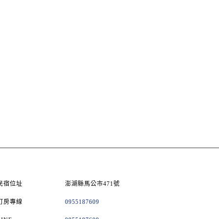
民宿位址
澎湖縣馬公市471號
訂房專線
0955187609