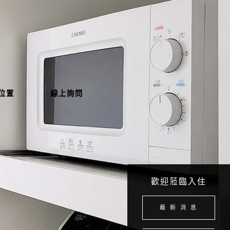
位置
線上詢問
歡迎蒞臨入住
最 新 消 息