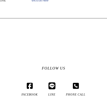
LINE
0955187609
FOLLOW US
FACEBOOK
LINE
PHONE CALL