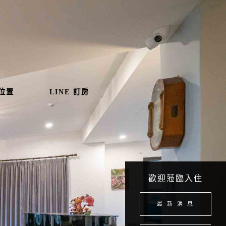
位置
LINE 訂房
歡迎蒞臨入住
最 新 消 息