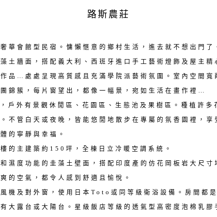
路斯農莊
調奢華會館型民宿。慵懶愜意的鄉村生活，進去就不想出門了
圭藻土牆面，搭配義大利、西班牙進口手工藝術燈飾及屋主精
影作品…處處呈現高質感且充滿學院派藝術氛圍。室內空間寬
花團錦簇，每片窗望出，都像一幅景，宛如生活在畫作裡…
坪，戶外有景觀休閒區、花園區、生態池及果樹區。種植許多
樹。不管白天或夜晚，皆能悠閒地散步在專屬的氛香園裡，享
一體的寧靜與幸福。
樓的主建築約150坪，全棟日立冷暖空調系統。
溫和濕度功能的圭藻土壁面，搭配印度產的仿花岡板岩大尺寸
清爽的空氣，都令人感到舒適且愉悅。
風機及對外窗，使用日本Toto或同等級衛浴設備。房間都
並有大露台或大陽台。星級飯店等級的透氣型高密度泡棉乳膠