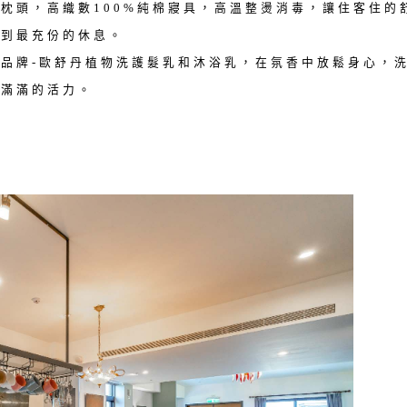
枕頭，高織數100%純棉寢具，高溫整燙消毒，讓住客住的
得到最充份的休息。
品牌-歐舒丹植物洗護髮乳和沐浴乳，在氛香中放鬆身心，
入滿滿的活力。