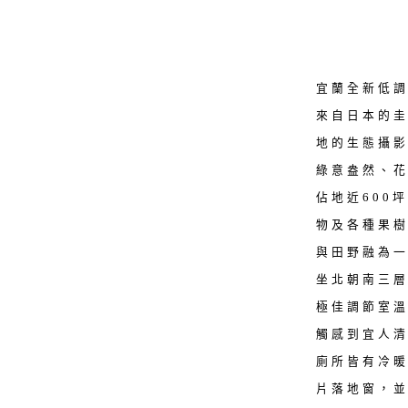
宜蘭全新低
來自日本的
地的生態攝
綠意盎然、
佔地近600
物及各種果
與田野融為
坐北朝南三層
極佳調節室
觸感到宜人
廁所皆有冷暖
片落地窗，