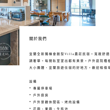
關於我們
宜蘭全新獨棟會館型Villa農莊民宿。寬敞
調奢華。每間臥室望出都有美景。戶外庭院種
大小團體、宜蘭旅遊住宿的好地方。歡迎租借
設備
* 專屬停車場
* 戶外廚房
* 戶外景觀休閒區、烤肉設備
* 花園、果園、生態池