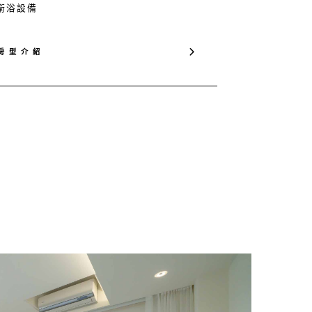
 衛浴設備
房 型 介 紹