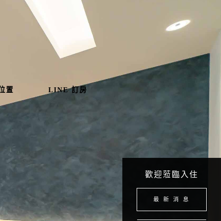
位置
LINE 訂房
歡迎蒞臨入住
最 新 消 息