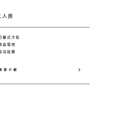
 二人房
 分離式冷氣
 液晶電視
 衛浴設備
房 型 介 紹