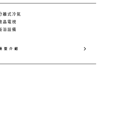
 分離式冷氣
 液晶電視
 衛浴設備
房 型 介 紹