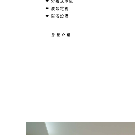
❤ 分離式冷氣
❤ 液晶電視
❤ 衛浴設備
房 型 介 紹