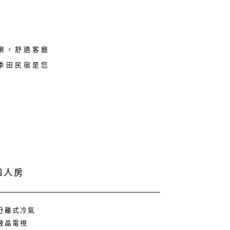
樂，舒適客廳
季田民宿是您
 四人房
 分離式冷氣
 液晶電視