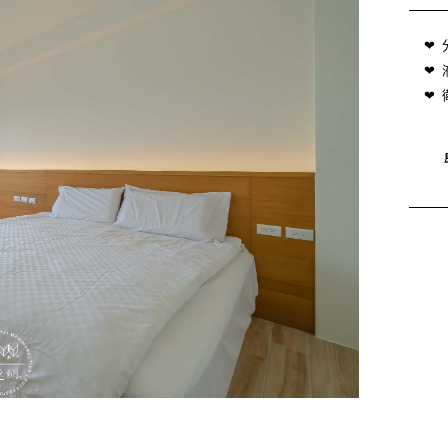
❤
❤
❤