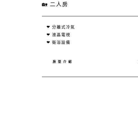
🏡 二人房
❤ 分離式冷氣
❤ 液晶電視
❤ 衛浴設備
房 型 介 紹