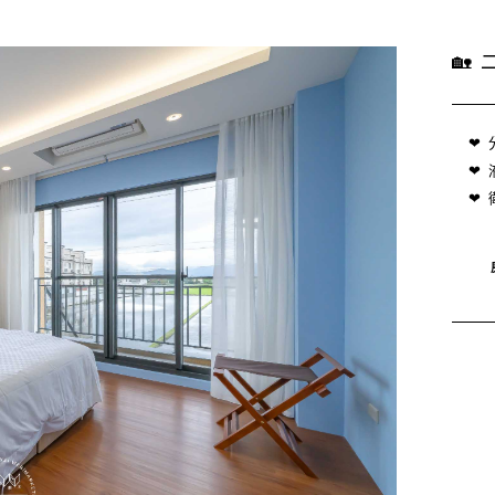
🏡
❤
❤
❤