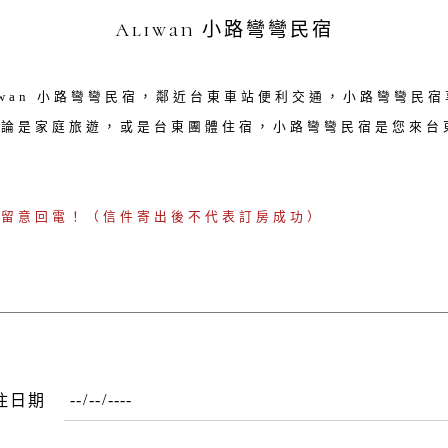
Aliwan 小路彎彎民宿
iwan 小路彎彎民宿，鄰近台東車站便利交通，小路彎彎民
無論是家庭旅遊，或是台東團體住宿，小路彎彎民宿是您來台
請留意回電！（信件寄出後不代表訂房成功）
住日期