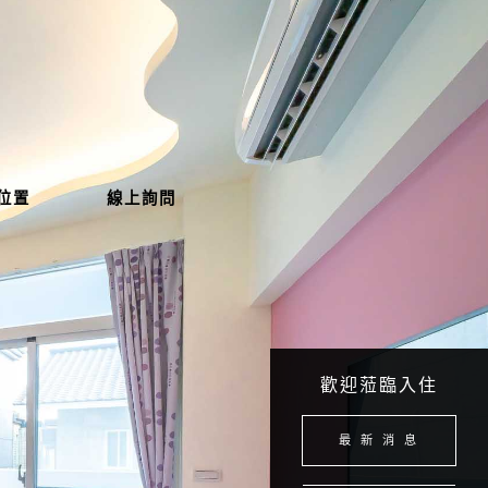
位置
線上詢問
歡迎蒞臨入住
最 新 消 息