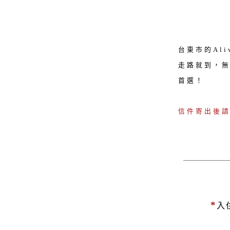
台東市的Al
走路就到，
首選！
信件寄出後
*
入