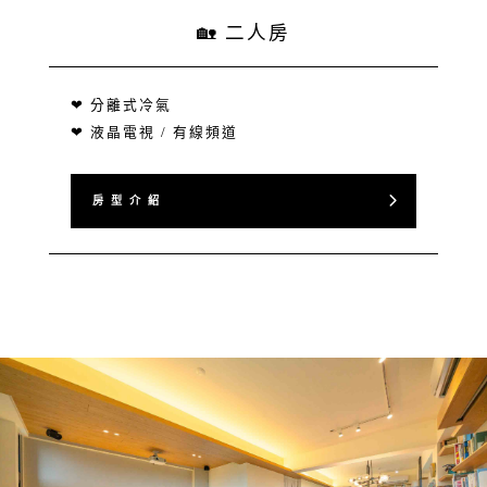
🏡 二人房
❤ 分離式冷氣
❤ 液晶電視 / 有線頻道
房 型 介 紹