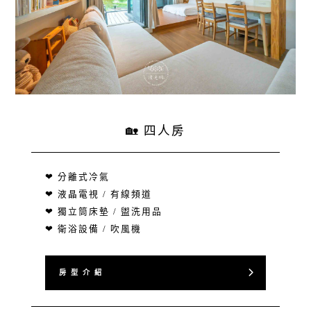
🏡 四人房
❤ 分離式冷氣
❤ 液晶電視 / 有線頻道
❤ 獨立筒床墊 / 盥洗用品
❤ 衛浴設備 / 吹風機
房 型 介 紹