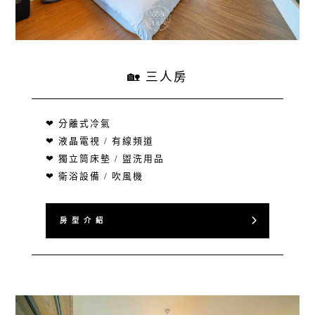
🏡 三人房
❤ 分離式冷氣
❤ 液晶電視 / 有線頻道
❤ 獨立筒床墊 / 盥洗用品
❤ 衛浴設備 / 吹風機
房 型 介 紹