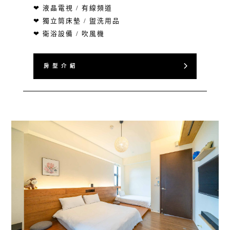
❤ 液晶電視 / 有線頻道
❤ 獨立筒床墊 / 盥洗用品
❤ 衛浴設備 / 吹風機
房 型 介 紹