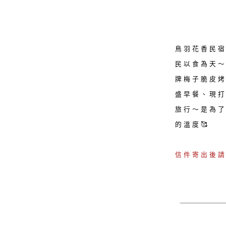
鳥羽花香民宿
民以食為天
牌梅子脆皮烤
盛早餐、現打
旅行～是為了
的溫度🥰
信件寄出後