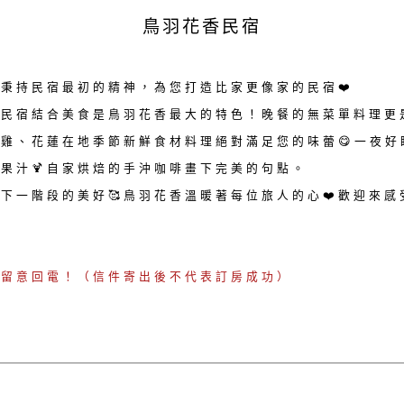
鳥羽花香民宿
秉持民宿最初的精神，為您打造比家更像家的民宿❤️
～民宿結合美食是鳥羽花香最大的特色！晚餐的無菜單料理更
雞、花蓮在地季節新鮮食材料理絕對滿足您的味蕾😋一夜好
果汁🍹自家烘焙的手沖咖啡畫下完美的句點。
下一階段的美好🥰鳥羽花香溫暖著每位旅人的心❤️歡迎來
請留意回電！（信件寄出後不代表訂房成功）