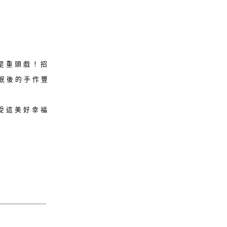
是重頭戲！招
眠後的手作豐
感受這美好幸福