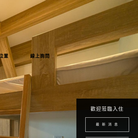
位置
線上詢問
歡迎蒞臨入住
最 新 消 息